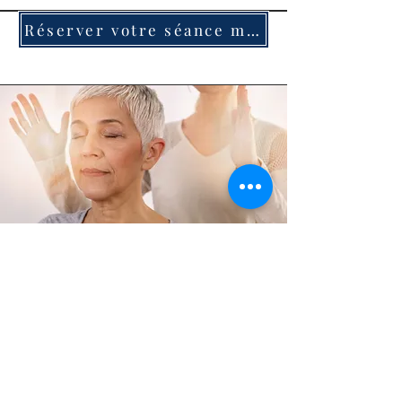
Réserver votre séance maintenant
POUR QUI ?
Le Reiki s'adresse à toute personne
souhaitant se reconnecter à elle-
même, retrouver un équilibre
intérieur, ou simplement s'offrir un
moment de calme et. de recentrage. Il