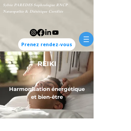
Sylvie PAREDES
Sophrologue
RNCP
N
aturopathie
& Diététique Certifiée
Prenez rendez-vous
REIKI
Harmonisation énergétique
et bien-être