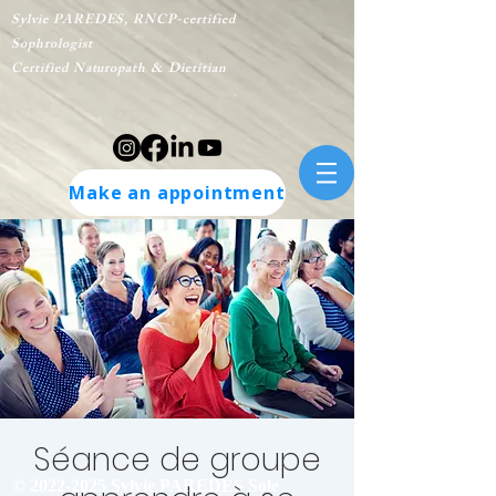
Sylvie PAREDES, RNCP-certified
Sophrologist
Certified Naturopath & Dietitian
Make an appointment
Séance de groupe
©
2022-2025
Sylvie PAREDES Sole