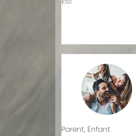
€50
euros
Parent, Enfant