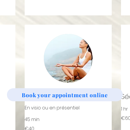
Book your appointment online
Relaxation
Sé
En visio ou en présentiel
1 hr
60
€6
45 min
euros
40
€40
euros