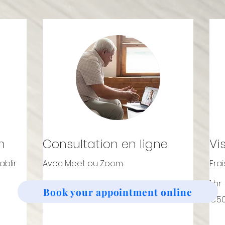
n
Consultation en ligne
Vi
blir
Avec Meet ou Zoom
Frai
1 hr
1 hr
Book your appointment online
50
50
€50
€5
euros
euros