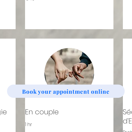
Book your appointment online
ie
En couple
Sé
d'
1 hr
90