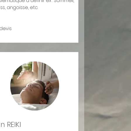
lématique à définir ex : Sommeil,
ss, angoisse, etc.
 devis
n REIKI