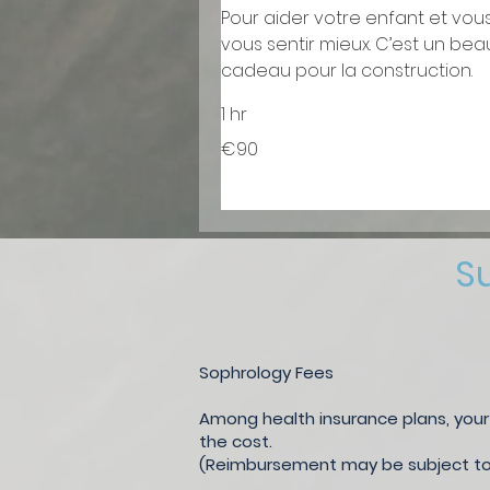
Pour aider votre enfant et vou
vous sentir mieux. C’est un bea
cadeau pour la construction.
1 hr
90
€90
euros
S
Sophrology Fees
Among health insurance plans, your
the cost.
(Reimbursement may be subject to c