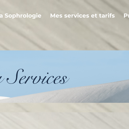
la Sophrologie
Mes services et tarifs
P
 Services