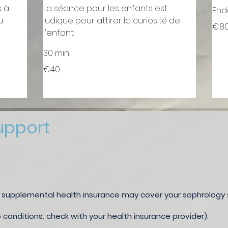
s à
La séance pour les enfants est
End
u
ludique pour attirer la curiosité de
80
€8
euros
l'enfant.
30 min
40
€40
euros
upport
 supplemental health insurance may cover your sophrology se
onditions; check with your health insurance provider).