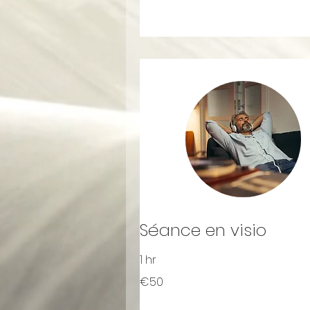
Séance en visio
1 hr
50
€50
euros