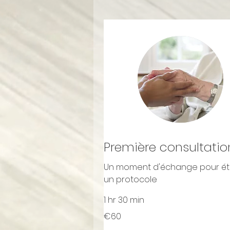
Première consultatio
Un moment d'échange pour éta
un protocole
1 hr 30 min
60
€60
euros