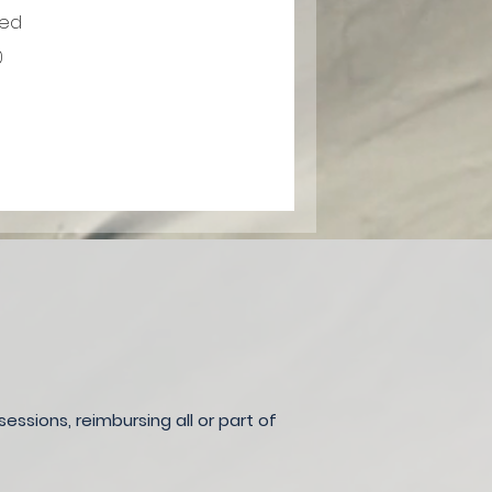
ed
0
ssions, reimbursing all or part of