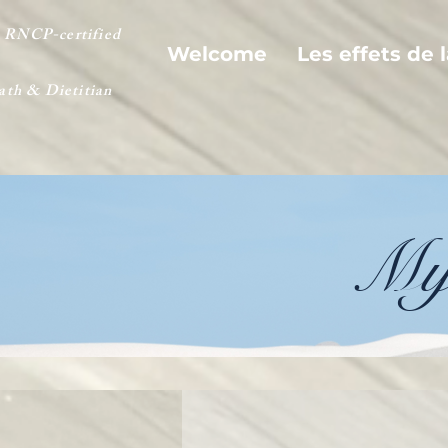
 RNCP-certified
Welcome
Les effets de 
ath & Dietitian
My