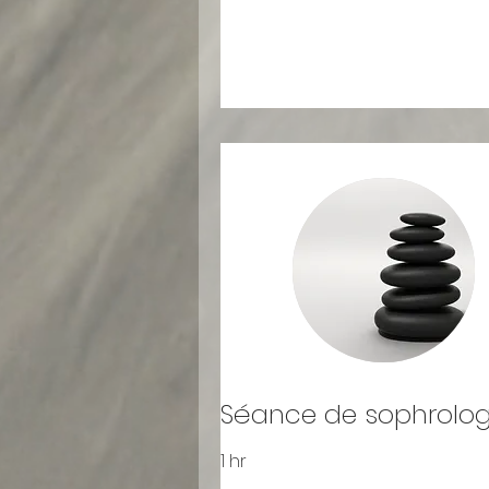
Séance de sophrolog
1 hr
50